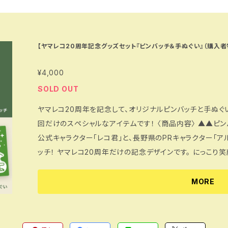
【ヤマレコ20周年記念グッズセット『ピンバッチ＆手ぬぐい』（購入者
¥4,000
SOLD OUT
ヤマレコ20周年を記念して、オリジナルピンバッチと手ぬぐい
回だけのスペシャルなアイテムです！ 〈商品内容〉 ▲▲ピンバッチ（限定コラボデザイン）▲▲ ヤマレコ
公式キャラクター「レコ君」と、長野県のPRキャラクター「
ッチ！ ヤマレコ20周年だけの記念デザインです。 にっこり
帽子、ポーチにつければ登山気分もアップ！ 【著作権・使用
ター「アルクマ」の使用について、長野県より正式な許諾を受
MORE
マ 使用許諾番号：25-0016 ▲▲手ぬぐい▲▲ 山小屋、道具、動物…山のモチーフをぎゅっと詰め込ん
だ、楽しくて眺めていたくなる一枚です。 首に巻いて汗をぬ
り、お弁当や水筒を包んだり、テント泊では簡易タオルにも！