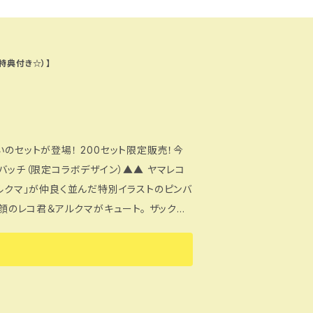
特典付き☆）】
のセットが登場！ 200セット限定販売！今
アルクマ」が仲良く並んだ特別イラストのピンバ
笑顔のレコ君＆アルクマがキュート。 ザックや
許諾について】 本商品は、長野県PRキャラク
けて製作・販売しています。 ©長野県アルク
ぐったり、帽子の下に仕込んで日よけにした
 1枚あるだけで、登山の快適さがグッと上が